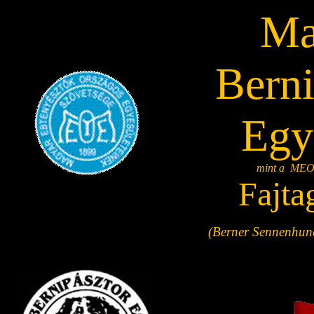
Ma
Berni
Egy
mint
a
MEO
Fajta
(
Berner
Sennenhun